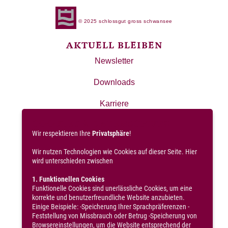
© 2025 schlossgut gross schwansee
AKTUELL BLEIBEN
Newsletter
Downloads
Karriere
COOKIES & DATENSCHUTZ
Presse
Wir respektieren Ihre
Privatsphäre
!
AGB
Wir nutzen Technologien wie Cookies auf dieser Seite. Hier
wird unterschieden zwischen
Impressum
1. Funktionellen Cookies
Funktionelle Cookies sind unerlässliche Cookies, um eine
Datenschutz
korrekte und benutzerfreundliche Website anzubieten.
BEWERTEN SIE UNS
Einige Beispiele: -Speicherung Ihrer Sprachpräferenzen -
Feststellung von Missbrauch oder Betrug -Speicherung von
Tripadvisor
Browsereinstellungen, um die Website entsprechend der