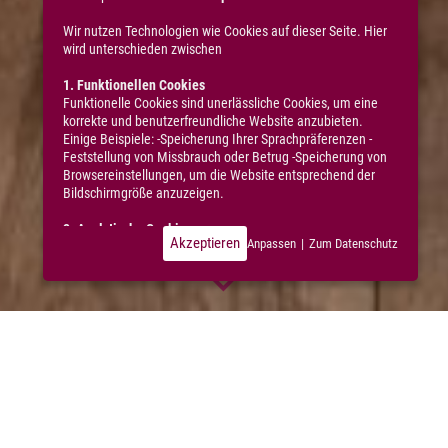
Wir nutzen Technologien wie Cookies auf dieser Seite. Hier
wird unterschieden zwischen
1. Funktionellen Cookies
Funktionelle Cookies sind unerlässliche Cookies, um eine
korrekte und benutzerfreundliche Website anzubieten.
Einige Beispiele: -Speicherung Ihrer Sprachpräferenzen -
Feststellung von Missbrauch oder Betrug -Speicherung von
Browsereinstellungen, um die Website entsprechend der
Bildschirmgröße anzuzeigen.
2. Analytische Cookies
Akzeptieren
Anpassen
|
Zum Datenschutz
Diese Cookies sind typische Cookies Dritter, die wir
verwenden, um statistische Daten über die Nutzung
unserer Website zu erheben, darunter: -Durchschnittliche
Ladezeit der Seiten -Besuchte Seiten -Browserdaten -IP-
Adresse -MAC-Adresse -Dauer eines (Seiten-)Besuchs -
Betrachtungsdauer eines Videos -Downloads -Daten über
das Betriebssystem -Daten über das verwendete Gerät -
Klickverhalten und andere Interaktionen auf einer oder
mehreren Seiten Der Hauptzweck dieser Cookies und ihrer
statistischen Daten besteht hauptsächlich darin, nach einer
Analyse unsere Leistungsfähigkeit, Sicherheit, Usability,
Inhalte und Dienstleistungen zu optimieren.