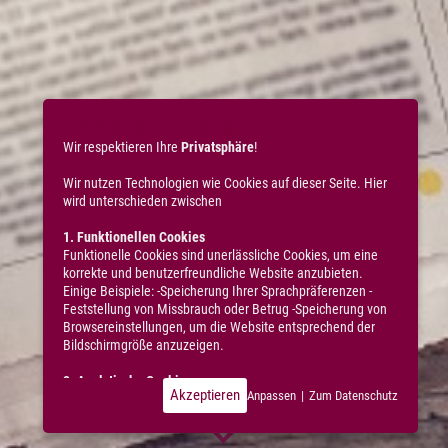
COOKIES & DATENSCHUTZ
Wir respektieren Ihre
Privatsphäre
!
Wir nutzen Technologien wie Cookies auf dieser Seite. Hier
wird unterschieden zwischen
1. Funktionellen Cookies
Funktionelle Cookies sind unerlässliche Cookies, um eine
korrekte und benutzerfreundliche Website anzubieten.
Einige Beispiele: -Speicherung Ihrer Sprachpräferenzen -
Feststellung von Missbrauch oder Betrug -Speicherung von
Browsereinstellungen, um die Website entsprechend der
Bildschirmgröße anzuzeigen.
2. Analytische Cookies
Akzeptieren
Anpassen
|
Zum Datenschutz
Diese Cookies sind typische Cookies Dritter, die wir
verwenden, um statistische Daten über die Nutzung
unserer Website zu erheben, darunter: -Durchschnittliche