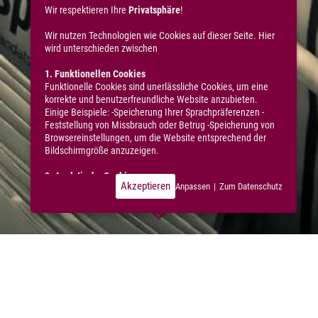
Wir respektieren Ihre
Privatsphäre
!
Wir nutzen Technologien wie Cookies auf dieser Seite. Hier
wird unterschieden zwischen
1. Funktionellen Cookies
Funktionelle Cookies sind unerlässliche Cookies, um eine
korrekte und benutzerfreundliche Website anzubieten.
Einige Beispiele: -Speicherung Ihrer Sprachpräferenzen -
Feststellung von Missbrauch oder Betrug -Speicherung von
Browsereinstellungen, um die Website entsprechend der
Bildschirmgröße anzuzeigen.
2. Analytische Cookies
Akzeptieren
Anpassen
|
Zum Datenschutz
Diese Cookies sind typische Cookies Dritter, die wir
verwenden, um statistische Daten über die Nutzung
unserer Website zu erheben, darunter: -Durchschnittliche
Ladezeit der Seiten -Besuchte Seiten -Browserdaten -IP-
Adresse -MAC-Adresse -Dauer eines (Seiten-)Besuchs -
Betrachtungsdauer eines Videos -Downloads -Daten über
AKTUELLE PRESSEMITTEILUNGEN
das Betriebssystem -Daten über das verwendete Gerät -
Klickverhalten und andere Interaktionen auf einer oder
mehreren Seiten Der Hauptzweck dieser Cookies und ihrer
"DAS SCHLOSSGUT GROSS SCHWANSEE
statistischen Daten besteht hauptsächlich darin, nach einer
GEWINNT DEN STERNEKOCH HENDRIK
Analyse unsere Leistungsfähigkeit, Sicherheit, Usability,