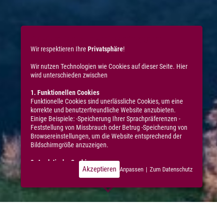
COOKIES & DATENSCHUTZ
Wir respektieren Ihre
Privatsphäre
!
Wir nutzen Technologien wie Cookies auf dieser Seite. Hier
wird unterschieden zwischen
1. Funktionellen Cookies
Funktionelle Cookies sind unerlässliche Cookies, um eine
korrekte und benutzerfreundliche Website anzubieten.
Einige Beispiele: -Speicherung Ihrer Sprachpräferenzen -
Feststellung von Missbrauch oder Betrug -Speicherung von
Browsereinstellungen, um die Website entsprechend der
Bildschirmgröße anzuzeigen.
2. Analytische Cookies
Akzeptieren
Anpassen
|
Zum Datenschutz
Diese Cookies sind typische Cookies Dritter, die wir
verwenden, um statistische Daten über die Nutzung
unserer Website zu erheben, darunter: -Durchschnittliche
Ladezeit der Seiten -Besuchte Seiten -Browserdaten -IP-
Adresse -MAC-Adresse -Dauer eines (Seiten-)Besuchs -
Betrachtungsdauer eines Videos -Downloads -Daten über