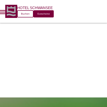
GOLFPLATZ
HOTEL SCHWANSEE
Buchen
Gutscheine
TIMMENDOR
STRAND
(ZWEI 18-
LOCH-
PLÄTZE)