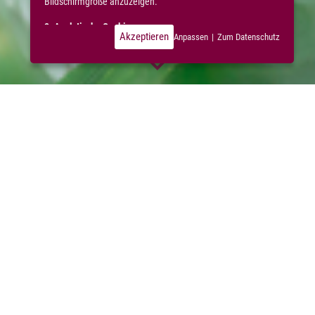
Bildschirmgröße anzuzeigen.
2. Analytische Cookies
Akzeptieren
Anpassen
|
Zum Datenschutz
Diese Cookies sind typische Cookies Dritter, die wir
verwenden, um statistische Daten über die Nutzung
unserer Website zu erheben, darunter: -Durchschnittliche
Ladezeit der Seiten -Besuchte Seiten -Browserdaten -IP-
Adresse -MAC-Adresse -Dauer eines (Seiten-)Besuchs -
Betrachtungsdauer eines Videos -Downloads -Daten über
das Betriebssystem -Daten über das verwendete Gerät -
Klickverhalten und andere Interaktionen auf einer oder
mehreren Seiten Der Hauptzweck dieser Cookies und ihrer
statistischen Daten besteht hauptsächlich darin, nach einer
Analyse unsere Leistungsfähigkeit, Sicherheit, Usability,
Inhalte und Dienstleistungen zu optimieren.
3. Werbe-Cookies
Diese Cookies können Anzeigen auf Websites Dritter
setzen. Hierfür werden Werbe-Cookies verwendet. Auch auf
unseren Websites können diese Cookies vorkommen, um
diese Cookies Dritter miteinander zu verbinden. Anhand
Ihres Online-Verhaltens, darunter Klicks, Ankäufe und
Websites, die Sie besuchen, können wir Ihnen
personalisierte, gezielte Werbung anbieten. Außerdem
speichern diese Cookies beispielsweise, ob Sie bereits eine