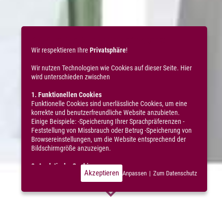
COOKIES & DATENSCHUTZ
Wir respektieren Ihre
Privatsphäre
!
Wir nutzen Technologien wie Cookies auf dieser Seite. Hier
wird unterschieden zwischen
1. Funktionellen Cookies
Funktionelle Cookies sind unerlässliche Cookies, um eine
korrekte und benutzerfreundliche Website anzubieten.
Einige Beispiele: -Speicherung Ihrer Sprachpräferenzen -
Feststellung von Missbrauch oder Betrug -Speicherung von
Browsereinstellungen, um die Website entsprechend der
Bildschirmgröße anzuzeigen.
2. Analytische Cookies
Akzeptieren
Anpassen
|
Zum Datenschutz
Diese Cookies sind typische Cookies Dritter, die wir
verwenden, um statistische Daten über die Nutzung
unserer Website zu erheben, darunter: -Durchschnittliche
Ladezeit der Seiten -Besuchte Seiten -Browserdaten -IP-
Adresse -MAC-Adresse -Dauer eines (Seiten-)Besuchs -
Betrachtungsdauer eines Videos -Downloads -Daten über