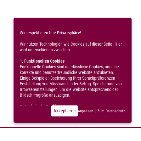
COOKIES & DATENSCHUTZ
Wir respektieren Ihre
Privatsphäre
!
Wir nutzen Technologien wie Cookies auf dieser Seite. Hier
wird unterschieden zwischen
1. Funktionellen Cookies
Funktionelle Cookies sind unerlässliche Cookies, um eine
korrekte und benutzerfreundliche Website anzubieten.
Einige Beispiele: -Speicherung Ihrer Sprachpräferenzen -
Feststellung von Missbrauch oder Betrug -Speicherung von
Browsereinstellungen, um die Website entsprechend der
Bildschirmgröße anzuzeigen.
2. Analytische Cookies
Akzeptieren
Anpassen
|
Zum Datenschutz
Diese Cookies sind typische Cookies Dritter, die wir
verwenden, um statistische Daten über die Nutzung
unserer Website zu erheben, darunter: -Durchschnittliche
Ladezeit der Seiten -Besuchte Seiten -Browserdaten -IP-
Adresse -MAC-Adresse -Dauer eines (Seiten-)Besuchs -
Betrachtungsdauer eines Videos -Downloads -Daten über
das Betriebssystem -Daten über das verwendete Gerät -
Klickverhalten und andere Interaktionen auf einer oder
mehreren Seiten Der Hauptzweck dieser Cookies und ihrer
statistischen Daten besteht hauptsächlich darin, nach einer