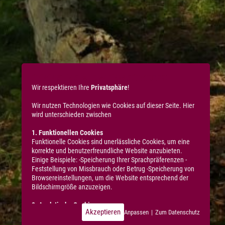
COOKIES & DATENSCHUTZ
Wir respektieren Ihre
Privatsphäre
!
Wir nutzen Technologien wie Cookies auf dieser Seite. Hier
wird unterschieden zwischen
1. Funktionellen Cookies
Funktionelle Cookies sind unerlässliche Cookies, um eine
korrekte und benutzerfreundliche Website anzubieten.
Einige Beispiele: -Speicherung Ihrer Sprachpräferenzen -
Feststellung von Missbrauch oder Betrug -Speicherung von
Browsereinstellungen, um die Website entsprechend der
Bildschirmgröße anzuzeigen.
2. Analytische Cookies
Akzeptieren
Anpassen
|
Zum Datenschutz
Diese Cookies sind typische Cookies Dritter, die wir
verwenden, um statistische Daten über die Nutzung