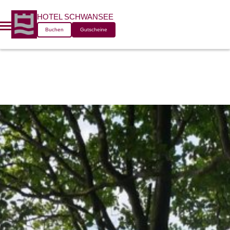
SPAZIER-
HOTEL SCHWANSEE
Buchen
Gutscheine
UND
JOGGINGWE